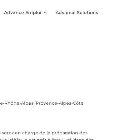
Advance Emploi
Advance Solutions
ne-Rhône-Alpes, Provence-Alpes-Côte
s serez en charge de la préparation des
ue véhicule est prêt à être livré dans des