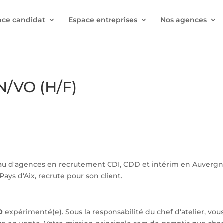
ace candidat
Espace entreprises
Nos agences
N/VO (H/F)
au d'agences en recrutement CDI, CDD et intérim en Auverg
ays d'Aix, recrute pour son client.
O
expérimenté(e). Sous la responsabilité du chef d'atelier, vou
se en vente. Votre mission principale sera de garantir que chaq