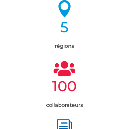

5
régions

100
collaborateurs
i