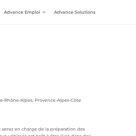
Advance Emploi
Advance Solutions
ne-Rhône-Alpes, Provence-Alpes-Côte
s serez en charge de la préparation des
ue véhicule est prêt à être livré dans des