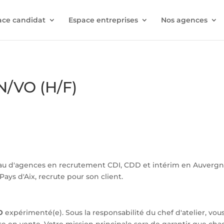
ace candidat
Espace entreprises
Nos agences
N/VO (H/F)
au d'agences en recrutement CDI, CDD et intérim en Auverg
ays d'Aix, recrute pour son client.
O
expérimenté(e). Sous la responsabilité du chef d'atelier, vou
se en vente. Votre mission principale sera de garantir que chaq