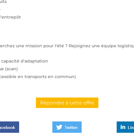
uits
é
l'entrepôt
erchez une mission pour l'été ? Rejoignez une équipe logistiq
e capacité d'adaptation
ue (scan)
accessible en transports en commun)
Répondre à cette offre