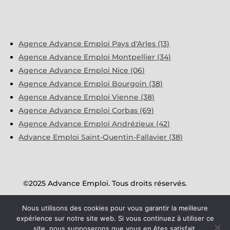
Agence Advance Emploi Pays d'Arles (13)
Agence Advance Emploi Montpellier (34)
Agence Advance Emploi Nice (06)
Agence Advance Emploi Bourgoin (38)
Agence Advance Emploi Vienne (38)
Agence Advance Emploi Corbas (69)
Agence Advance Emploi Andrézieux (42)
Advance Emploi Saint-Quentin-Fallavier (38)
©2025 Advance Emploi. Tous droits réservés.
Nous utilisons des cookies pour vous garantir la meilleure
Mentions Légales
expérience sur notre site web. Si vous continuez à utiliser ce
site, nous supposerons que vous en êtes satisfait.