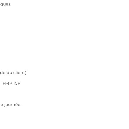
iques.
de du client)
 IFM + ICP
re journée.