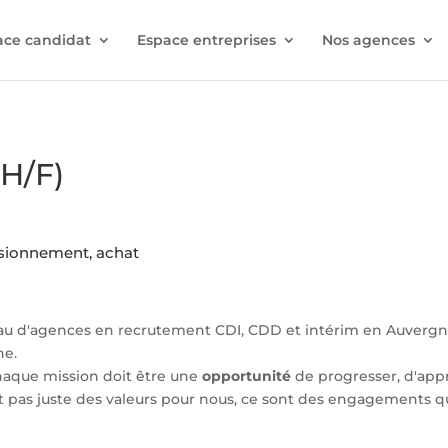
ace candidat
Espace entreprises
Nos agences
(H/F)
isionnement, achat
au d'agences en recrutement CDI, CDD et intérim en Auverg
ne.
haque mission doit être une
opportunité
de progresser, d'appr
 pas juste des valeurs pour nous, ce sont des engagements q